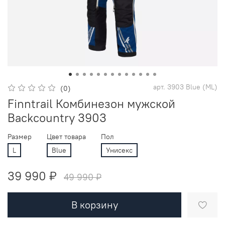
арт.
3903 Blue (ML)
(0)
Finntrail Комбинезон мужской
Backcountry 3903
Размер
Цвет товара
Пол
L
Blue
Унисекс
39 990 ₽
49 990 ₽
В корзину