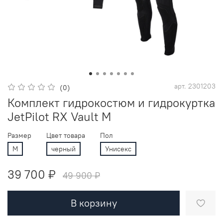
арт.
2301203
(0)
Комплект гидрокостюм и гидрокуртка
JetPilot RX Vault M
Размер
Цвет товара
Пол
M
черный
Унисекс
39 700 ₽
49 900 ₽
В корзину