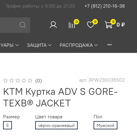
График работы: с 9:00 до 21:00
+7 (812) 210-16-38
0
0
0
0 ₽
СУАРЫ
ЗАЩИТА
РАСПРОДАЖА
арт.
3PW230035502
(0)
KTM Куртка ADV S GORE-
TEXВ® JACKET
Размер
Цвет товара
Пол
S
чёрно-оранжевый
Мужской