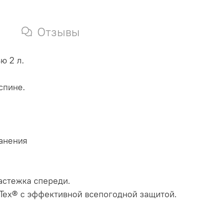
Отзывы
ю 2 л.
спине.
анения
астежка спереди.
-Tex® с эффективной всепогодной защитой.