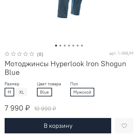
арт.
1-IRB/M
(0)
Мотоджинсы Hyperlook Iron Shogun
Blue
Размер
Цвет товара
Пол
M
XL
Blue
Мужской
7 990 ₽
10 990 ₽
В корзину