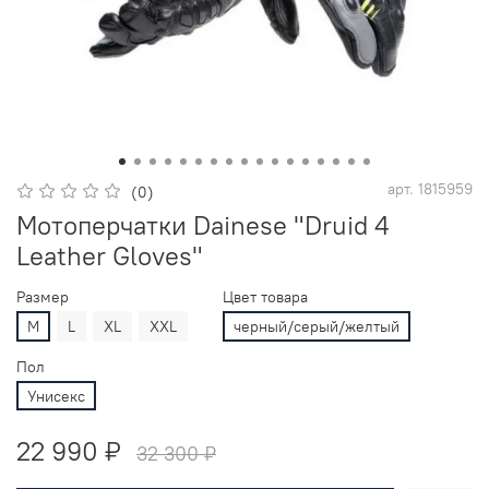
арт.
1815959
(0)
Мотоперчатки Dainese "Druid 4
Leather Gloves"
Размер
Цвет товара
M
L
XL
XXL
черный/серый/желтый
Пол
Унисекс
22 990 ₽
32 300 ₽