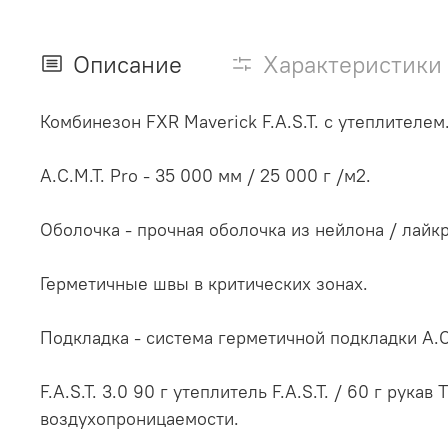
Описание
Характеристики
Комбинезон FXR Maverick F.A.S.T. с утеплителем
A.C.M.T. Pro - 35 000 мм / 25 000 г /м2.
Оболочка - прочная оболочка из нейлона / лайк
Герметичные швы в критических зонах.
Подкладка - система герметичной подкладки A.C
F.A.S.T. 3.0 90 г утеплитель F.A.S.T. / 60 г рук
воздухопроницаемости.