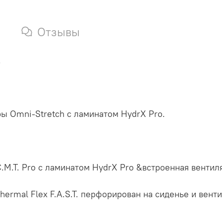
Отзывы
.
ры Omni-Stretch с ламинатом HydrX Pro.
.M.T. Pro с ламинатом HydrX Pro &встроенная вентил
ав Thermal Flex F.A.S.T. перфорирован на сиденье и в