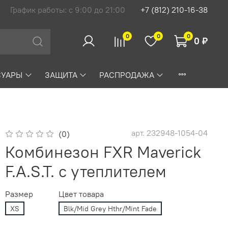
График работы: с 9:00 до 21:00
+7 (812) 210-16-38
0
0
0
0 ₽
СУАРЫ
ЗАЩИТА
РАСПРОДАЖА
арт.
232948-1054-04
(0)
Комбинезон FXR Maverick
F.A.S.T. с утеплителем
Размер
Цвет товара
XS
Blk/Mid Grey Hthr/Mint Fade