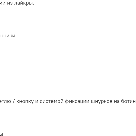
и из лайкры.
енники.
тлю / кнопку и системой фиксации шнурков на ботинк
ты