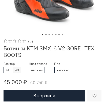
(0)
Ботинки KTM SMX-6 V2 GORE- TEX
BOOTS
Размер
Цвет товара
Пол
41
40
черный
Унисекс
45 000 ₽
60 750 ₽
В корзину