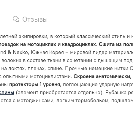
Отзывы
летней экипировки, в который классический стиль 
поездок на мотоциклах и квадроциклах
.
Сшита из пол
and & Nexko, Южная Корея – мировой лидер материало
 волокна в составе ткани в сочетании с дышащим по
на локтях, плечах, спине. Прочные немецкие нитки C
 с опытными мотоциклистами.
Скроена анатомически
,
ваны
протекторы 1 уровня
, поглощающие ударную нагр
спины
(элемент приобретается отдельно). Рубашка ре
тается с мотоджинсами, легким термобельем, подшл