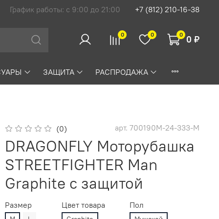
График работы: с 9:00 до 21:00
+7 (812) 210-16-38
0
0
0
0 ₽
СУАРЫ
ЗАЩИТА
РАСПРОДАЖА
арт.
700190M-24-333-M
(0)
DRAGONFLY Моторубашка
STREETFIGHTER Man
Graphite с защитой
Размер
Цвет товара
Пол
M
L
Graphite
Мужской