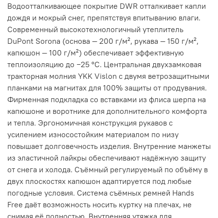
Водоотталкивающее покрытие DWR отталкивает капли
дождя и мокрый снег, препятствуя впитыванию влаги.
Современный высокотехнологичный утеплитель
DuPont Sorona (основа — 200 г/м², рукава — 150 г/м²,
капюшон — 100 г/м²) обеспечивает эффективную
теплоизоляцию до −25 °С. Центральная двухзамковая
тракторная молния YKK Vislon с двумя ветрозащитными
планками на магнитах для 100% защиты от продувания.
Фирменная подкладка со вставками из флиса шерпа на
капюшоне и воротнике для дополнительного комфорта
и тепла. Эргономичная конструкция рукавов с
усилением износостойким материалом по низу
повышает долговечность изделия. Внутренние манжеты
из эластичной лайкры обеспечивают надёжную защиту
от снега и холода. Съёмный регулируемый по объёму в
двух плоскостях капюшон адаптируется под любые
погодные условия. Система съёмных ремней Hands
Free даёт возможность носить куртку на плечах, не
снимая её полностью. Внутренняя утяжка для