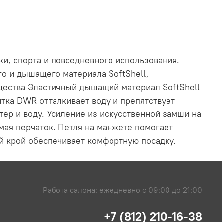
и, спорта и повседневного использования.
о и дышащего материала SoftShell,
щества Эластичный дышащий материал SoftShell
тка DWR отталкивает воду и препятствует
ер и воду. Усиление из искусственной замши на
мая перчаток. Петля на манжете помогает
й крой обеспечивает комфортную посадку.
Работа салона: ежедневно с 09:00 до 21:00
+7 (812) 210-16-38