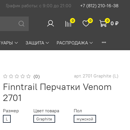
График работы: с 9:00 до 21:00
+7 (812) 210-16-38
0
0
0
0 ₽
СУАРЫ
ЗАЩИТА
РАСПРОДАЖА
арт.
2701 Graphite (L)
(0)
Finntrail Перчатки Venom
2701
Размер
Цвет товара
Пол
L
Graphite
мужской